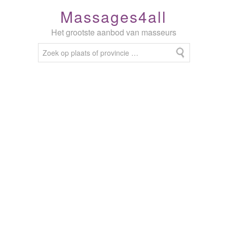
Massages4all
Het grootste aanbod van masseurs