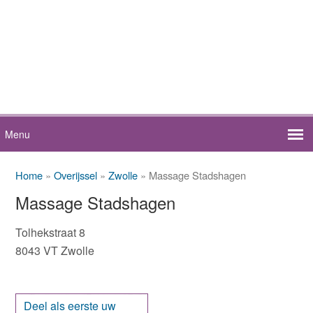
Home
»
Overijssel
»
Zwolle
» Massage Stadshagen
Massage Stadshagen
Tolhekstraat 8
8043 VT Zwolle
Deel als eerste uw