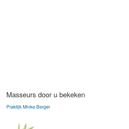
Masseurs door u bekeken
Praktijk Minke Berger