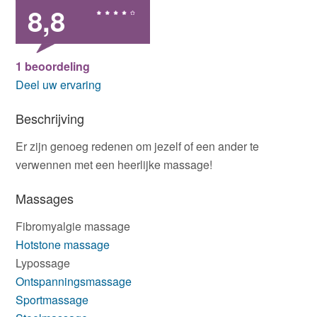
8,8
1
beoordeling
Deel uw ervaring
Beschrijving
Er zijn genoeg redenen om jezelf of een ander te
verwennen met een heerlijke massage!
Massages
Fibromyalgie massage
Hotstone massage
Lypossage
Ontspanningsmassage
Sportmassage