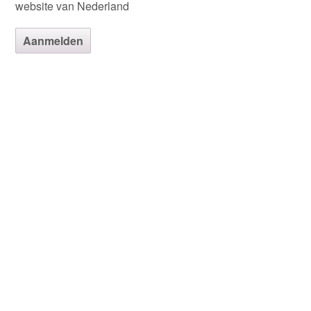
website van Nederland
Aanmelden