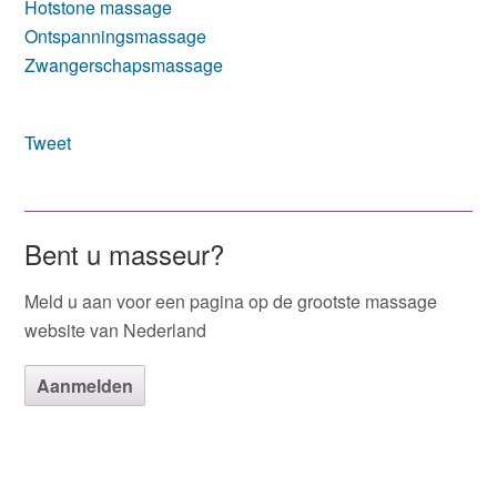
Hotstone massage
Ontspanningsmassage
Zwangerschapsmassage
Tweet
Bent u masseur?
Meld u aan voor een pagina op de grootste massage
website van Nederland
Aanmelden