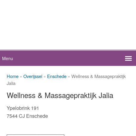
Home
»
Overijssel
»
Enschede
» Wellness & Massagepraktijk
Jalia
Wellness & Massagepraktijk Jalia
Ypelobrink 191
7544 CJ Enschede