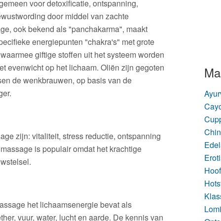
gemeen voor detoxificatie, ontspanning,
bewustwording door middel van zachte
ge, ook bekend als "panchakarma", maakt
ecifieke energiepunten "chakra's" met grote
waarmee giftige stoffen uit het systeem worden
het evenwicht op het lichaam. Oliën zijn gegoten
Ma
tussen de wenkbrauwen, op basis van de
ger.
Ayur
Cayc
Cupp
Chi
 zijn: vitaliteit, stress reductie, ontspanning
Edel
e massage is populair omdat het krachtige
Erot
wstelsel.
Hoo
Hots
Klas
massage het lichaamsenergie bevat als
Lomi
ther, vuur, water, lucht en aarde. De kennis van