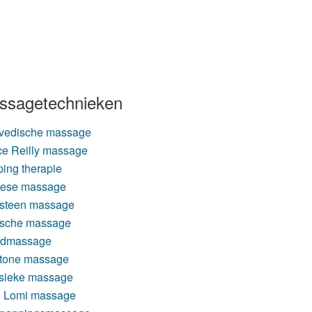
ssagetechnieken
vedische massage
e Reilly massage
ing therapie
nese massage
steen massage
ische massage
fdmassage
tone massage
sieke massage
 Lomi massage