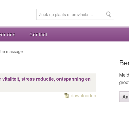
er ons
Contact
che massage
Be
Meld
italiteit, stress reductie, ontspanning en
groo
downloaden
Aa