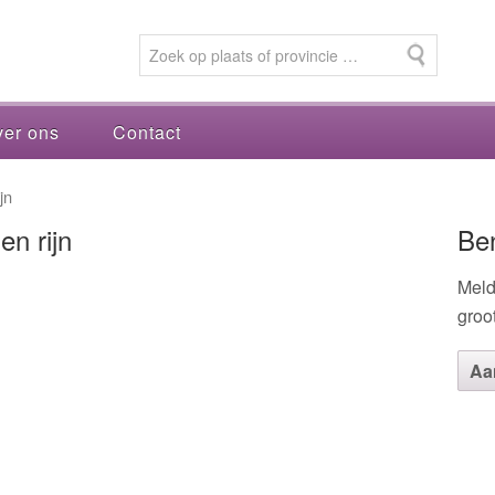
er ons
Contact
jn
n rijn
Be
Meld
groo
Aa